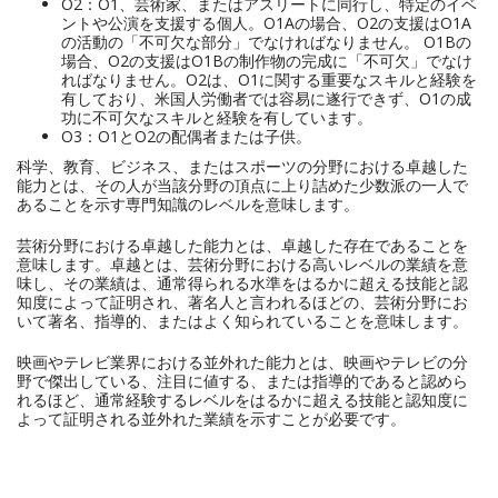
O2：O1、芸術家、またはアスリートに同行し、特定のイベ
ントや公演を支援する個人。O1Aの場合、O2の支援はO1A
の活動の「不可欠な部分」でなければなりません。 O1Bの
場合、O2の支援はO1Bの制作物の完成に「不可欠」でなけ
ればなりません。O2は、O1に関する重要なスキルと経験を
有しており、米国人労働者では容易に遂行できず、O1の成
功に不可欠なスキルと経験を有しています。
O3：O1とO2の配偶者または子供。
科学、教育、ビジネス、またはスポーツの分野における卓越した
能力とは、その人が当該分野の頂点に上り詰めた少数派の一人で
あることを示す専門知識のレベルを意味します。
芸術分野における卓越した能力とは、卓越した存在であることを
意味します。卓越とは、芸術分野における高いレベルの業績を意
味し、その業績は、通常得られる水準をはるかに超える技能と認
知度によって証明され、著名人と言われるほどの、芸術分野にお
いて著名、指導的、またはよく知られていることを意味します。
映画やテレビ業界における並外れた能力とは、映画やテレビの分
野で傑出している、注目に値する、または指導的であると認めら
れるほど、通常経験するレベルをはるかに超える技能と認知度に
よって証明される並外れた業績を示すことが必要です。